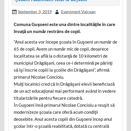
September 3, 2019
Eveniment Valcean
Comuna Guşoeni este una dintre localităţile în care
învaţă un număr restrâns de copii.
“Anul acesta vor începe şcoala în Guşoeni un număr de
65 de copii. Avem un număr mic de copii, deoarece
localitatea se află la o distanţă de 10 kilometri de
municipiul Drăgăşani, ceea ce-i determină pe părinţi
să îşi înscrie copiii la şcolile din Drăgăşani”, afirmă
primarul Nicolae Concioiu.
Mulţi localnici cred că în Drăgăşani elevii beneficiază
de un act educaţional mai performant având în vedere
titularizările pentru fiecare catedră.
În Guşoeni însă primarul Nicolae Concioiu a reuşit să
modernizeze şcoala care oferă acum condiţii
deosebite. Anul acesta copiii din Guşoeni încep anul
şcolar într-o şcoală reabilitată, dotată cu centrală