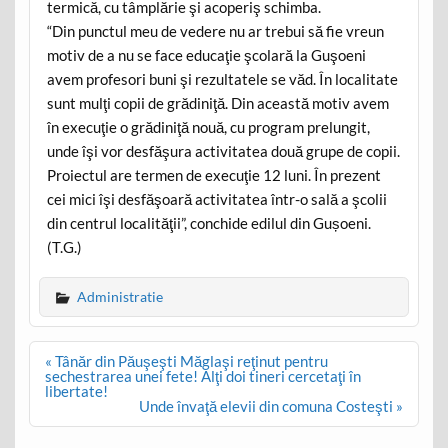
termică, cu tâmplărie şi acoperiş schimba.
“Din punctul meu de vedere nu ar trebui să fie vreun
motiv de a nu se face educaţie şcolară la Guşoeni
avem profesori buni şi rezultatele se văd. În localitate
sunt mulţi copii de grădiniţă. Din această motiv avem
în execuţie o grădiniţă nouă, cu program prelungit,
unde îşi vor desfăşura activitatea două grupe de copii.
Proiectul are termen de execuţie 12 luni. În prezent
cei mici îşi desfăşoară activitatea într-o sală a şcolii
din centrul localităţii”, conchide edilul din Gușoeni.
(T.G.)
Administratie
Post
« Tânăr din Păuşeşti Măglaşi reţinut pentru
navigation
sechestrarea unei fete! Alţi doi tineri cercetaţi în
libertate!
Unde învaţă elevii din comuna Costeşti »