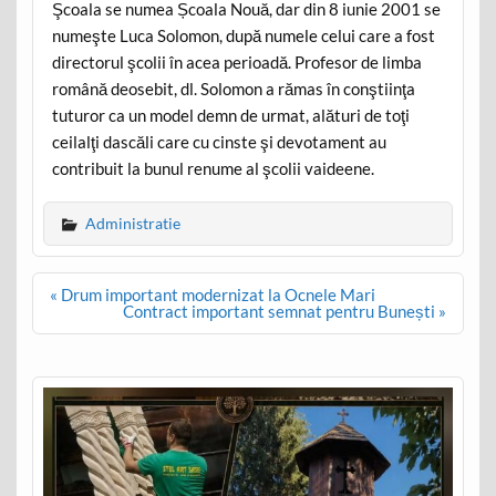
Şcoala se numea Școala Nouă, dar din 8 iunie 2001 se
numeşte Luca Solomon, după numele celui care a fost
directorul şcolii în acea perioadă. Profesor de limba
română deosebit, dl. Solomon a rămas în conştiinţa
tuturor ca un model demn de urmat, alături de toţi
ceilalţi dascăli care cu cinste şi devotament au
contribuit la bunul renume al şcolii vaideene.
Administratie
Post
« Drum important modernizat la Ocnele Mari
navigation
Contract important semnat pentru Bunești »