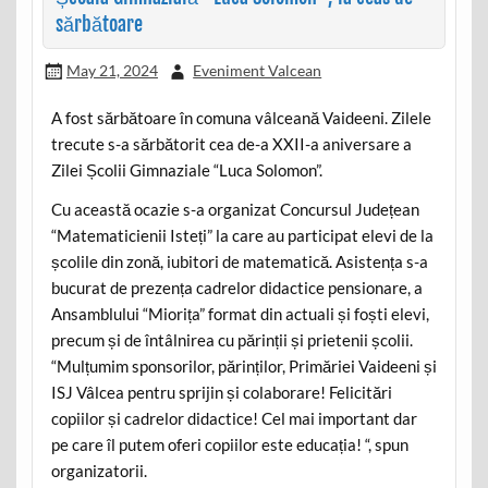
sărbătoare
May 21, 2024
Eveniment Valcean
A fost sărbătoare în comuna vâlceană Vaideeni. Zilele
trecute s-a sărbătorit cea de-a XXII-a aniversare a
Zilei Școlii Gimnaziale “Luca Solomon”.
Cu această ocazie s-a organizat Concursul Județean
“Matematicienii Isteți” la care au participat elevi de la
școlile din zonă, iubitori de matematică. Asistența s-a
bucurat de prezența cadrelor didactice pensionare, a
Ansamblului “Miorița” format din actuali și foști elevi,
precum și de întâlnirea cu părinții și prietenii școlii.
“Mulțumim sponsorilor, părinților, Primăriei Vaideeni și
ISJ Vâlcea pentru sprijin și colaborare! Felicitări
copiilor și cadrelor didactice! Cel mai important dar
pe care îl putem oferi copiilor este educația! “, spun
organizatorii.