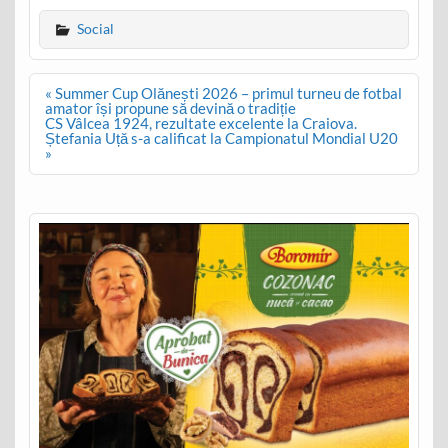
Social
Post
« Summer Cup Olănești 2026 – primul turneu de fotbal
navigation
amator își propune să devină o tradiție
CS Vâlcea 1924, rezultate excelente la Craiova.
Ștefania Uță s-a calificat la Campionatul Mondial U20
»