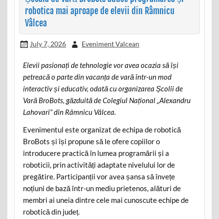
robotica mai aproape de elevii din Râmnicu
Vâlcea
July 7, 2026
Eveniment Valcean
Elevii pasionați de tehnologie vor avea ocazia să își
petreacă o parte din vacanța de vară într-un mod
interactiv și educativ, odată cu organizarea Școlii de
Vară BroBots, găzduită de Colegiul Național „Alexandru
Lahovari” din Râmnicu Vâlcea.
Evenimentul este organizat de echipa de robotică
BroBots și își propune să le ofere copiilor o
introducere practică în lumea programării și a
roboticii, prin activități adaptate nivelului lor de
pregătire. Participanții vor avea șansa să învețe
noțiuni de bază într-un mediu prietenos, alături de
membri ai uneia dintre cele mai cunoscute echipe de
robotică din județ.