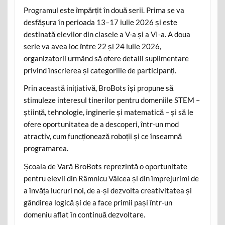
Programul este împărțit în două serii. Prima se va
desfășura în perioada 13–17 iulie 2026 și este
destinată elevilor din clasele a V-a și a VI-a. A doua
serie va avea loc între 22 și 24 iulie 2026,
organizatorii urmând să ofere detalii suplimentare
privind înscrierea și categoriile de participanți.
Prin această inițiativă, BroBots își propune să
stimuleze interesul tinerilor pentru domeniile STEM –
știință, tehnologie, inginerie și matematică – și să le
ofere oportunitatea de a descoperi, într-un mod
atractiv, cum funcționează roboții și ce înseamnă
programarea.
Școala de Vară BroBots reprezintă o oportunitate
pentru elevii din Râmnicu Vâlcea și din împrejurimi de
a învăța lucruri noi, de a-și dezvolta creativitatea și
gândirea logică și de a face primii pași într-un
domeniu aflat în continuă dezvoltare.