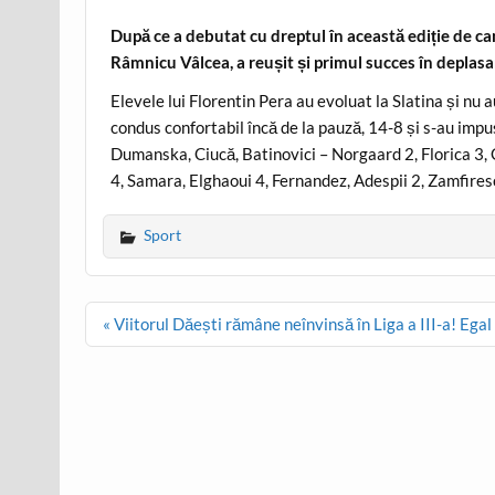
După ce a debutat cu dreptul în această ediție de
Râmnicu Vâlcea, a reușit și primul succes în deplasa
Elevele lui Florentin Pera au evoluat la Slatina și nu
condus confortabil încă de la pauză, 14-8 și s-au impu
Dumanska, Ciucă, Batinovici – Norgaard 2, Florica 3, 
4, Samara, Elghaoui 4, Fernandez, Adespii 2, Zamfiresc
Sport
Post
« Viitorul Dăești rămâne neînvinsă în Liga a III-a! Ega
navigation