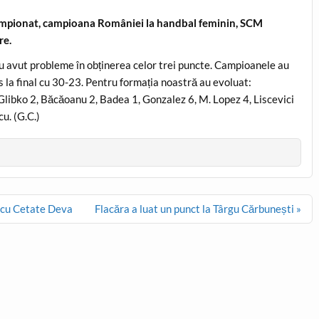
 campionat, campioana României la handbal feminin, SCM
re.
 au avut probleme în obținerea celor trei puncte. Campioanele au
s la final cu 30-23. Pentru formația noastră au evoluat:
Glibko 2, Băcăoanu 2, Badea 1, Gonzalez 6, M. Lopez 4, Liscevici
u. (G.C.)
l cu Cetate Deva
Flacăra a luat un punct la Târgu Cărbunești »