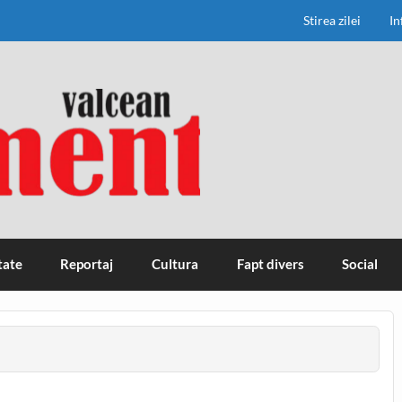
Stirea zilei
In
tate
Reportaj
Cultura
Fapt divers
Social