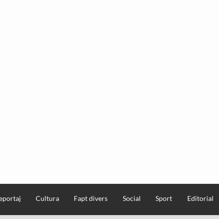
eportaj
Cultura
Fapt divers
Social
Sport
Editorial