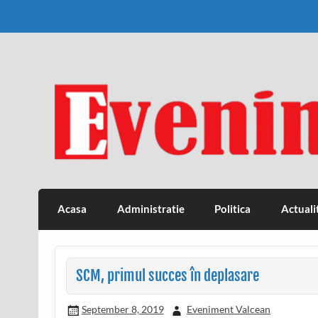
Skip
to
content
Eveniment Valcean
Acasa
Administratie
Politica
Actuali
SCM, primul succes în deplasare
September 8, 2019
Eveniment Valcean