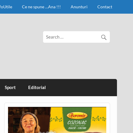
foUtile
Ce ne spune …Ana !!!
Anunturi
Contact
Sport
Editorial