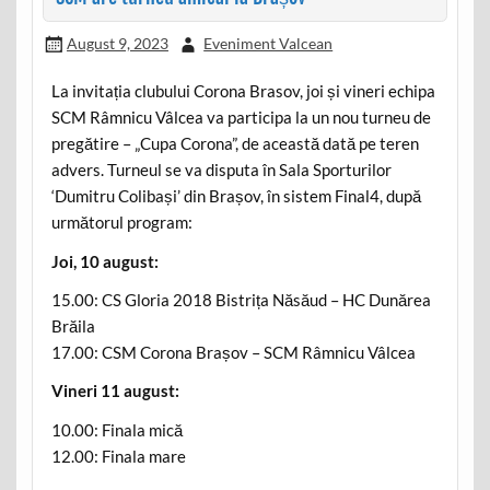
August 9, 2023
Eveniment Valcean
La invitația clubului Corona Brasov, joi și vineri echipa
SCM Râmnicu Vâlcea va participa la un nou turneu de
pregătire – „Cupa Corona”, de această dată pe teren
advers. Turneul se va disputa în Sala Sporturilor
‘Dumitru Colibași’ din Brașov, în sistem Final4, după
următorul program:
Joi, 10 august:
15.00: CS Gloria 2018 Bistrița Năsăud – HC Dunărea
Brăila
17.00: CSM Corona Brașov – SCM Râmnicu Vâlcea
Vineri 11 august:
10.00: Finala mică
12.00: Finala mare