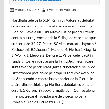
August 31, 2023
Eveniment Valcean
Handbalistele de la SCM Râmnicu Vâlcea au debutat
cu un succes clar în prima etapă a noii ediții din Liga
Florilor. Elevele lui Dahl au evoluat pe propriul teren
contra bucureștencelor de la Știința de care au dispus
cu scorul de 32-27. Pentru SCM au marcat: Hagman 6,
Zschocke 6, Băcăoanu 4, Maidhof 4, Florica 3, Gogirla
3, Wollik 3, Ljepoja 2, De jong 1. Vâlcencele joacă în
runda viitoare în deplasare la Târgu Jiu, meci în care
sunt favorite pentru câștigarea punctelor puse în joc.
Următoarea partidă de pe propriul terev va avea loc
pe 8 septembrie contra buzoiencelor de la Gloria. În
altă ordine de idei, Liga Florilor a debutat cu o mare
surpriză, Corona Brașov, formație venită din eșalonul
inferior, trecând în deplasare de vicecampioana
României, rapid București. (G.C.)