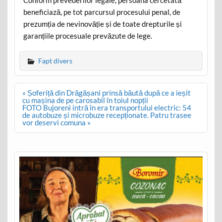
Conform prevederilor legale, persoana cercetată
beneficiază, pe tot parcursul procesului penal, de
prezumția de nevinovăție și de toate drepturile și
garanțiile procesuale prevăzute de lege.
Fapt divers
Post
« Șoferiță din Drăgășani prinsă băută după ce a ieșit
navigation
cu mașina de pe carosabil în toiul nopții
FOTO Bujoreni intră în era transportului electric: 54
de autobuze și microbuze recepționate. Patru trasee
vor deservi comuna »