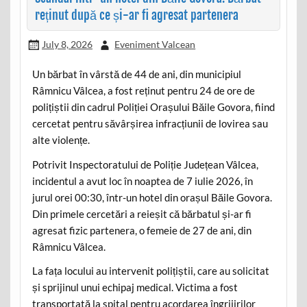
reținut după ce și-ar fi agresat partenera
July 8, 2026
Eveniment Valcean
Un bărbat în vârstă de 44 de ani, din municipiul
Râmnicu Vâlcea, a fost reținut pentru 24 de ore de
polițiștii din cadrul Poliției Orașului Băile Govora, fiind
cercetat pentru săvârșirea infracțiunii de lovirea sau
alte violențe.
Potrivit Inspectoratului de Poliție Județean Vâlcea,
incidentul a avut loc în noaptea de 7 iulie 2026, în
jurul orei 00:30, într-un hotel din orașul Băile Govora.
Din primele cercetări a reieșit că bărbatul și-ar fi
agresat fizic partenera, o femeie de 27 de ani, din
Râmnicu Vâlcea.
La fața locului au intervenit polițiștii, care au solicitat
și sprijinul unui echipaj medical. Victima a fost
transportată la spital pentru acordarea îngrijirilor