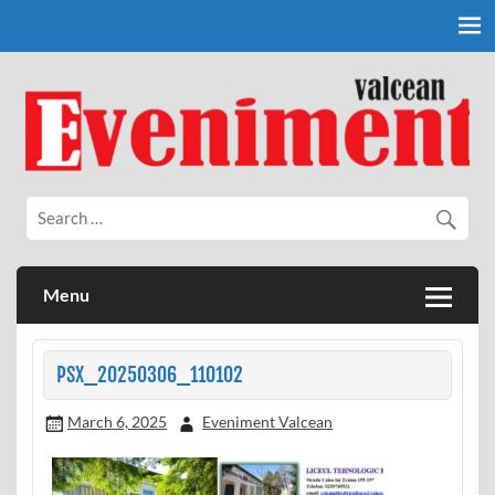
Skip
to
content
Eveniment Valcean
Menu
PSX_20250306_110102
March 6, 2025
Eveniment Valcean