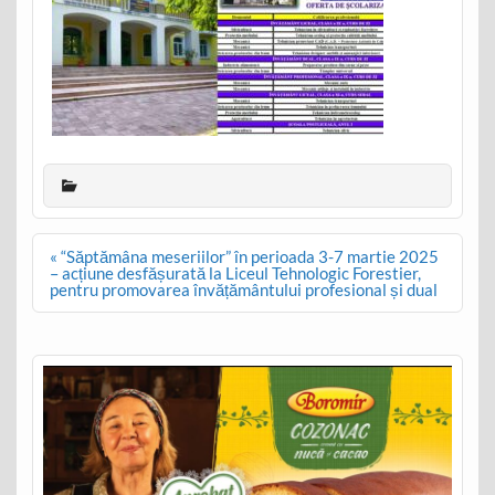
Post
« “Săptămâna meseriilor” în perioada 3-7 martie 2025
navigation
– acțiune desfășurată la Liceul Tehnologic Forestier,
pentru promovarea învățământului profesional și dual