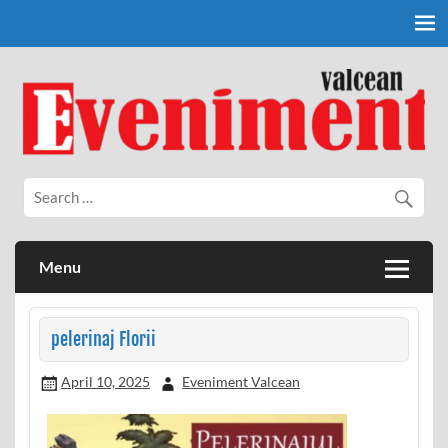
Skip
to
content
Eveniment Valcean
Menu
pelerinaj Florii
April 10, 2025
Eveniment Valcean