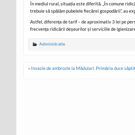
În mediul rural, situația este diferită. „În comune ridi
trebuie să spălăm pubelele fiecărei gospodării”, au ex
Astfel, diferența de tarif – de aproximativ 3 lei pe pe
frecvența ridicării deșeurilor și serviciile de igienizar
Administratie
Post
« Invazie de ambrozie la Mădulari. Primăria duce săpt
navigation