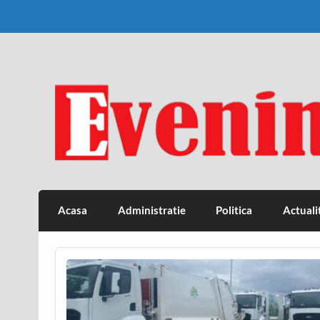
Skip
to
content
Eveniment Valcean
Acasa
Administratie
Politica
Actuali