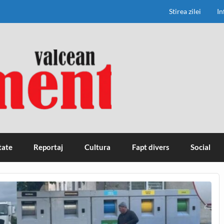
Stirea zilei
In
tate
Reportaj
Cultura
Fapt divers
Social