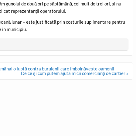
căm gunoiul de două ori pe săptămână, cel mult de trei ori, și nu
plicat reprezentanții operatorului.
rsoană lunar – este justificată prin costurile suplimentare pentru
e în municipiu.
ămânal o luptă contra buruienii care îmbolnăvește oamenii
De ce şi cum putem ajuta micii comercianţi de cartier »