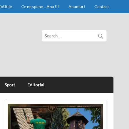
foUtile
Ce ne spune …Ana !!!
Anunturi
Contact
Sport
Editorial