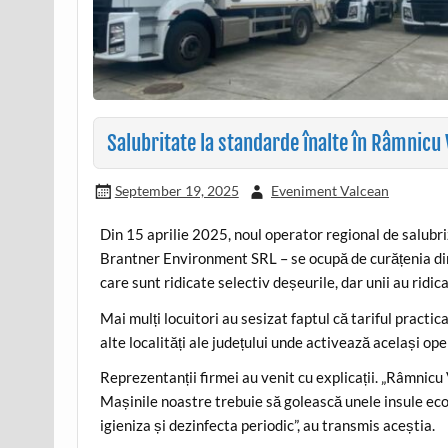
Salubritate la standarde înalte în Râmnicu 
September 19, 2025
Eveniment Valcean
Din 15 aprilie 2025, noul operator regional de sal
Brantner Environment SRL – se ocupă de curățenia di
care sunt ridicate selectiv deșeurile, dar unii au ridic
Mai mulți locuitori au sesizat faptul că tariful practi
alte localități ale județului unde activează același ope
Reprezentanții firmei au venit cu explicații. „Râmnic
Mașinile noastre trebuie să golească unele insule ecolog
igieniza și dezinfecta periodic”, au transmis aceștia.