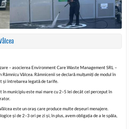
Vâlcea
ubrizare – asocierea Environment Care Waste Management SRL –
n Râmnicu Vâlcea. Râmnicenii se declară mulțumiți de modul în
at și întrebarea legată de tarife.
cat în municipiu este mai mare cu 2–5 lei decât cel perceput în
rator.
u Vâlcea este un oraș care produce multe deșeuri menajere.
ice și de 2–3 ori pe zi și, în plus, avem obligația de a le spăla,