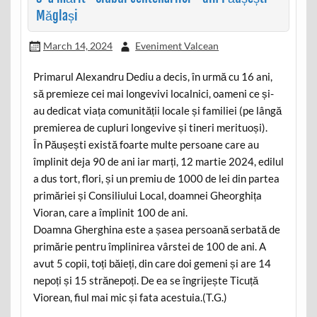
Măglași
March 14, 2024
Eveniment Valcean
Primarul Alexandru Dediu a decis, în urmă cu 16 ani,
să premieze cei mai longevivi localnici, oameni ce și-
au dedicat viața comunității locale și familiei (pe lângă
premierea de cupluri longevive și tineri merituoși).
În Păușești există foarte multe persoane care au
împlinit deja 90 de ani iar marți, 12 martie 2024, edilul
a dus tort, flori, și un premiu de 1000 de lei din partea
primăriei și Consiliului Local, doamnei Gheorghița
Vioran, care a împlinit 100 de ani.
Doamna Gherghina este a șasea persoană serbată de
primărie pentru împlinirea vârstei de 100 de ani. A
avut 5 copii, toți băieți, din care doi gemeni și are 14
nepoți și 15 strănepoți. De ea se îngrijește Ticuță
Viorean, fiul mai mic și fata acestuia.(T.G.)