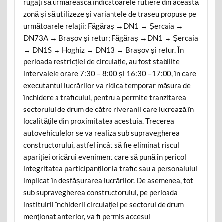
rugați să urmărească indicatoarele rutiere din această
zonă și să utilizeze și variantele de traseu propuse pe
următoarele relații: Făgăraș →DN1 → Șercaia →
DN73A → Brașov și retur; Făgăraș →DN1 → Șercaia
→ DN1S → Hoghiz → DN13 → Brașov și retur. În
perioada restricției de circulație, au fost stabilite
intervalele orare 7:30 – 8:00 și 16:30 –17:00, în care
executantul lucrărilor va ridica temporar măsura de
închidere a traficului, pentru a permite tranzitarea
sectorului de drum de către riveranii care lucrează în
localitățile din proximitatea acestuia. Trecerea
autovehiculelor se va realiza sub supravegherea
constructorului, astfel încât să fie eliminat riscul
apariției oricărui eveniment care să pună în pericol
integritatea participanților la trafic sau a personalului
implicat în desfășurarea lucrărilor. De asemenea, tot
sub supravegherea constructorului, pe perioada
instituirii închiderii circulaţiei pe sectorul de drum
menţionat anterior, va fi permis accesul