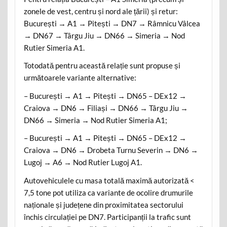
zonele de vest, centru și nord ale țării) și retur:
București → A1 → Pitești → DN7 → Râmnicu Vâlcea
→ DN67 → Târgu Jiu → DN66 → Simeria → Nod
Rutier Simeria A1.
Totodată pentru această relație sunt propuse și
următoarele variante alternative:
– București → A1 → Pitești → DN65 – DEx12 →
Craiova → DN6 → Filiași → DN66 → Târgu Jiu →
DN66 → Simeria → Nod Rutier Simeria A1;
– București → A1 → Pitești → DN65 – DEx12 →
Craiova → DN6 → Drobeta Turnu Severin → DN6 →
Lugoj → A6 → Nod Rutier Lugoj A1.
Autovehiculele cu masa totală maximă autorizată <
7,5 tone pot utiliza ca variante de ocolire drumurile
naționale și județene din proximitatea sectorului
închis circulației pe DN7. Participanții la trafic sunt