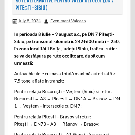
RUTE ALTERNATIVE PENTRU VALEA OLTULUI (DN 7
PITEȘTI-SIBIU)
July 8, 2024
Eveniment Valcean
În perioada 8 iulie – 9 august a.c., pe DN 7 Pitești-
Sibiu, pe tronsonul kilometric 242+600 metri – 250,
în zona localității Boița, județul Sibiu, traficul rutier
se va desfășura pe rute ocolitoare, după cum
urmează:
Autovehiculele cu masa totală maximă autorizată >
7,5 tone, aflate în tranzit:
Pentru relația București – Veștem (Sibiu) și retur:
București → A3 → Ploiești → DN1A → Brașov → DN
1 → Veștem – intersecție cu DN 7;
Pentru relația Pitești – Brașov și retur:
Pitești → DN73 – A3 → Râșnov → Brașov;
Pentru relația București – A1 Simeria (precum și