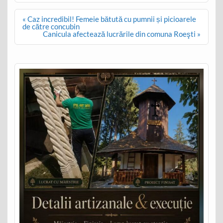
Post
« Caz incredibil! Femeie bătută cu pumnii și picioarele
navigation
de către concubin
Canicula afectează lucrările din comuna Roeşti »