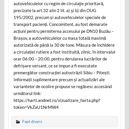
autovehiculelor cu regim de circulaţie prioritară,
precizate la art.32 alin 2 lit. a) şi b) din OUG
195/2002, precum și autovehiculelor speciale de
transport pacienți. Concomitent, au fost demarate
acțiuni pentru permiterea accesului pe DN10 Buzău –
Brașov, a autovehiculelor cu masa totală maximă
autorizată de până la 30 de tone. Măsura de închidere
a circulației rutiere a fost instituită, zilnic, în intervalul
orar 06:00 – 20:00, pentru derularea lucrărilor de
defrișare versant, ce se impun a fi executate
premergător construcției autostrăzii Sibiu – Pitești.
Informații suplimentare precum și actualizări ale
variantelor de ocolire propuse se regăsesc accesând
următorul link:
https://harti.andnet.ro/vizualizare_harta.php?
token=VkZaU1NrMW4
Fapt divers