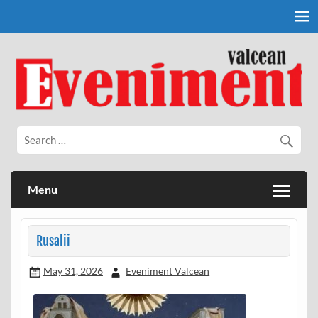
Skip
to
content
Eveniment Valcean
Menu
Rusalii
May 31, 2026
Eveniment Valcean