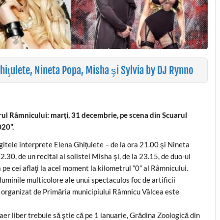
hiţulete, Nineta Popa, Misha şi Sylvia by DJ Rynno
ul Râmnicului: marţi, 31 decembrie, pe scena din Scuarul
020”.
ăgitele interprete Elena Ghiţulete – de la ora 21.00 şi Nineta
.30, de un recital al solistei Misha şi, de la 23.15, de duo-ul
 pe cei aflaţi la acel moment la kilometrul ”0” al Râmnicului.
 luminile multicolore ale unui spectaculos foc de artificii
l organizat de Primăria municipiului Râmnicu Vâlcea este
aer liber trebuie să ştie că pe 1 ianuarie, Grădina Zoologică din