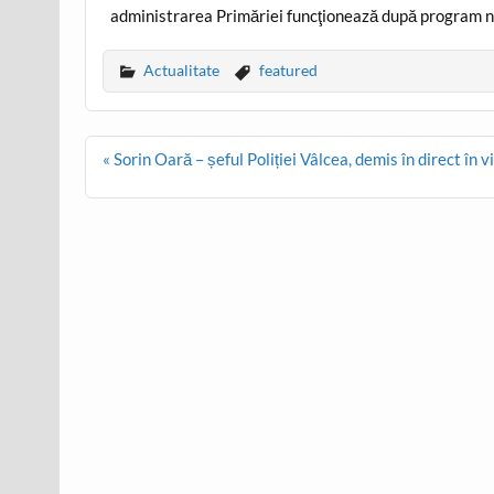
administrarea Primăriei funcţionează după program norm
Actualitate
featured
Post
« Sorin Oară – șeful Poliției Vâlcea, demis în direct în 
navigation