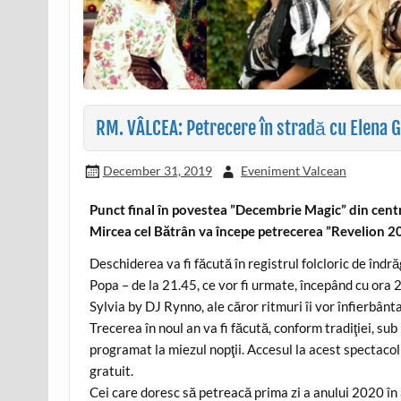
RM. VÂLCEA: Petrecere în stradă cu Elena G
December 31, 2019
Eveniment Valcean
Punct final în povestea ”Decembrie Magic” din centr
Mircea cel Bătrân va începe petrecerea ”Revelion 2
Deschiderea va fi făcută în registrul folcloric de îndr
Popa – de la 21.45, ce vor fi urmate, începând cu ora 22
Sylvia by DJ Rynno, ale căror ritmuri îi vor înfierbânta
Trecerea în noul an va fi făcută, conform tradiţiei, sub
programat la miezul nopţii. Accesul la acest spectaco
gratuit.
Cei care doresc să petreacă prima zi a anului 2020 în 