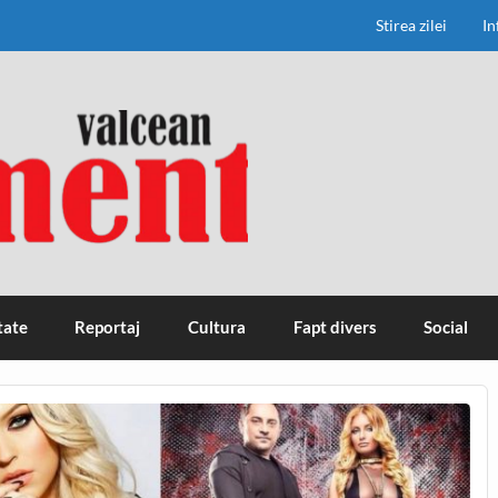
Stirea zilei
In
tate
Reportaj
Cultura
Fapt divers
Social