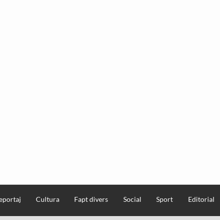
eportaj
Cultura
Fapt divers
Social
Sport
Editorial