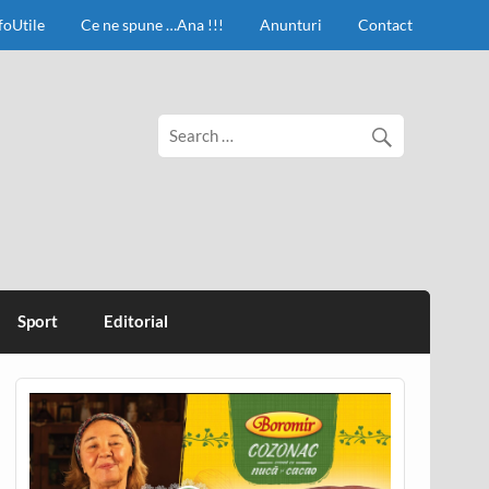
foUtile
Ce ne spune …Ana !!!
Anunturi
Contact
Sport
Editorial