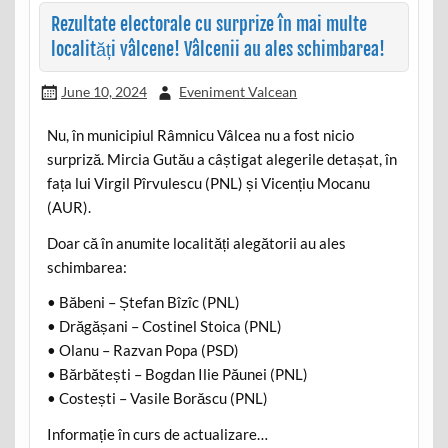
Rezultate electorale cu surprize în mai multe
localități vâlcene! Vâlcenii au ales schimbarea!
June 10, 2024
Eveniment Valcean
Nu, în municipiul Râmnicu Vâlcea nu a fost nicio
surpriză. Mircia Gutău a câștigat alegerile detașat, în
fața lui Virgil Pîrvulescu (PNL) și Vicențiu Mocanu
(AUR).
Doar că în anumite localități alegătorii au ales
schimbarea:
• Băbeni – Ștefan Bîzîc (PNL)
• Drăgășani – Costinel Stoica (PNL)
• Olanu – Razvan Popa (PSD)
• Bărbătești – Bogdan Ilie Păunei (PNL)
• Costești – Vasile Borăscu (PNL)
Informație în curs de actualizare…