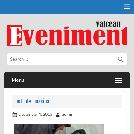
Skip
to
content
Eveniment Valcean
Menu
hot_de_masina
December 4, 2015
admin