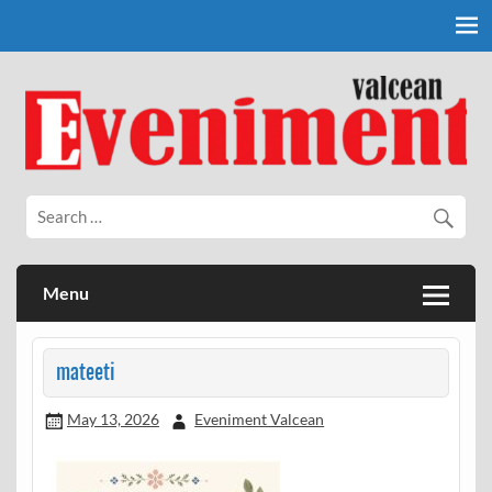
Skip
to
content
Eveniment Valcean
Menu
mateeti
May 13, 2026
Eveniment Valcean