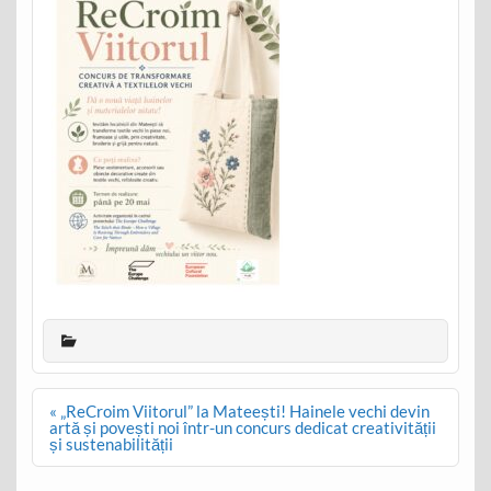
Post
« „ReCroim Viitorul” la Mateești! Hainele vechi devin
navigation
artă și povești noi într-un concurs dedicat creativității
și sustenabilității