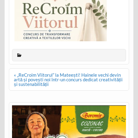
Post
« „ReCroim Viitorul” la Mateești! Hainele vechi devin
navigation
artă și povești noi într-un concurs dedicat creativității
și sustenabilității