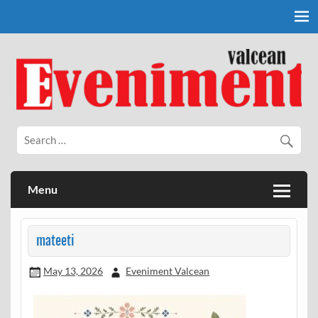
Skip
to
content
Eveniment Valcean
Menu
mateeti
May 13, 2026
Eveniment Valcean