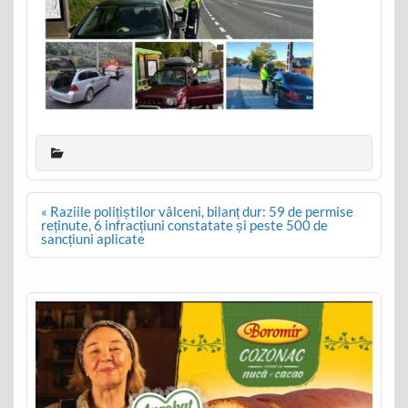
Post
« Raziile polițiștilor vâlceni, bilanț dur: 59 de permise
navigation
reținute, 6 infracțiuni constatate și peste 500 de
sancțiuni aplicate