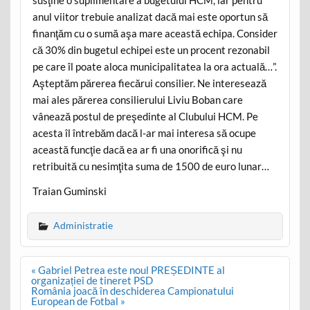
susţine o suplimentare a bugetului HCM, iar pentru
anul viitor trebuie analizat dacă mai este oportun să
finanţăm cu o sumă aşa mare această echipa. Consider
că 30% din bugetul echipei este un procent rezonabil
pe care îl poate aloca municipalitatea la ora actuală…”.
Aşteptăm părerea fiecărui consilier. Ne interesează
mai ales părerea consilierului Liviu Boban care
vânează postul de preşedinte al Clubului HCM. Pe
acesta îl întrebăm dacă l-ar mai interesa să ocupe
această funcţie dacă ea ar fi una onorifică şi nu
retribuită cu nesimţita suma de 1500 de euro lunar…
Traian Guminski
Administratie
Post
« Gabriel Petrea este noul PREȘEDINTE al
navigation
organizației de tineret PSD
România joacă în deschiderea Campionatului
European de Fotbal »