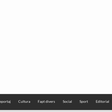
eportaj
Cultura
Fapt divers
Social
Sport
Editorial