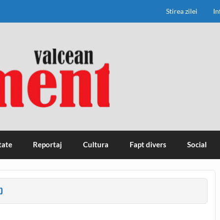
Stirea zilei
In
tate
Reportaj
Cultura
Fapt divers
Social
b