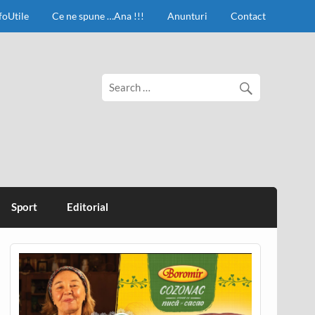
foUtile
Ce ne spune …Ana !!!
Anunturi
Contact
Sport
Editorial