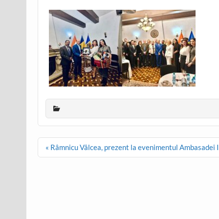
Post
« Râmnicu Vâlcea, prezent la evenimentul Ambasadei In
navigation