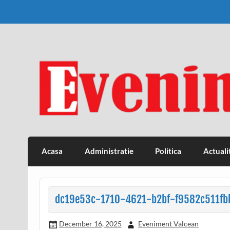
Skip
to
content
Eveniment Valcean
Acasa
Administratie
Politica
Actuali
dc19e53c-1710-4621-b2bf-f9582c511fb
December 16, 2025
Eveniment Valcean