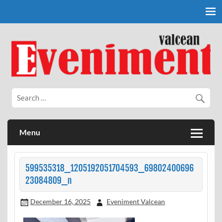
Skip
to
content
Eveniment Valcean
Menu
599535318_1205192051704593_69802400696
23084809_n
December 16, 2025
Eveniment Valcean