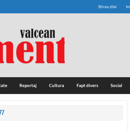
Stirea zilei
In
tate
Reportaj
Cultura
Fapt divers
Social
77