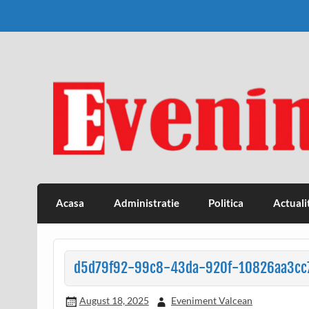
Skip
to
content
Eveniment Valcean
Acasa
Administratie
Politica
Actuali
d5d79f92-99c8-43da-920f-10826aa3cc
August 18, 2025
Eveniment Valcean