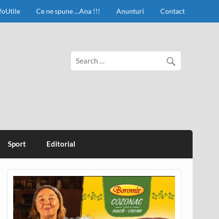
foUtile
Ce ne spune …Ana !!!
Anunturi
Contact
Sport
Editorial