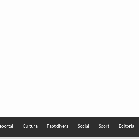
eportaj
Cultura
Fapt divers
Social
Sport
Editorial