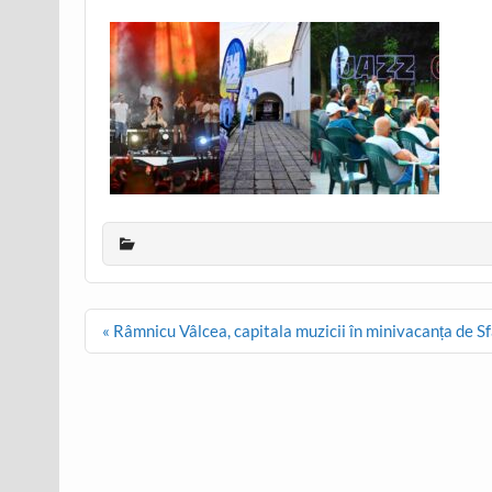
Post
« Râmnicu Vâlcea, capitala muzicii în minivacanța de S
navigation