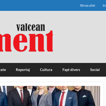
Stirea zilei
In
tate
Reportaj
Cultura
Fapt divers
Social