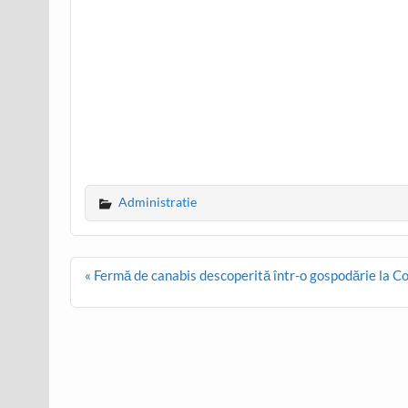
Administratie
Post
« Fermă de canabis descoperită într-o gospodărie la Co
navigation