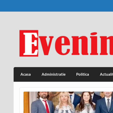
Skip
to
content
Eveniment Valcean
Acasa
Administratie
Politica
Actuali