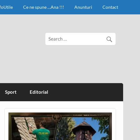
foUtile
Ce ne spune …Ana !!!
Anunturi
Contact
Sport
Editorial