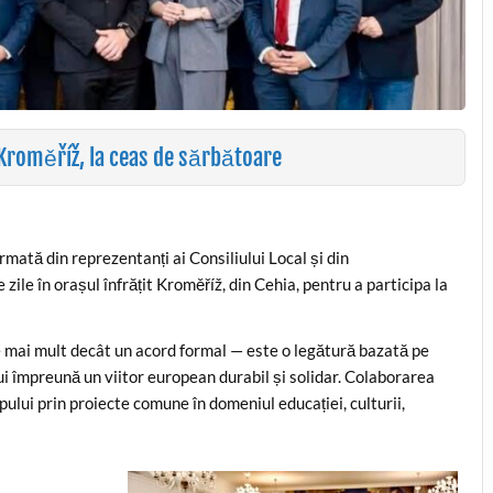
 Kroměříž, la ceas de sărbătoare
rmată din reprezentanți ai Consiliului Local și din
 zile în orașul înfrățit Kroměříž, din Cehia, pentru a participa la
 mai mult decât un acord formal — este o legătură bazată pe
ui împreună un viitor european durabil și solidar. Colaborarea
pului prin proiecte comune în domeniul educației, culturii,