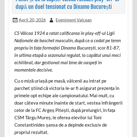
după un duel tensionat cu Dinamo București
April 20, 2026
Eveniment Valcean
CS Vâlcea 1924 a ratat calificarea în play-off-ul Ligii
Naționale de baschet masculin, după ce a cedat pe teren
propriu în fața formației Dinamo București, scor 81-87,
în ultima etapă a sezonului regulat, la capătul unui meci
echilibrat, dar gestionat mai bine de oaspeți în
momentele decisive.
Cu o miză uriașă pe masă, vâlcenii au intrat pe
parchet știind că victoria le-ar fi asigurat prezența în
primele opt echipe ale campionatului. Mai mult, cu
doar câteva minute înainte de start, vestea înfrângerii
celor de la FC Argeș Pitești, după prelungiri, în fața
CSM Târgu Mureș, le oferea elevilor lui Toni
Constantinides șansa de a depinde exclusiv de
propriul rezultat.