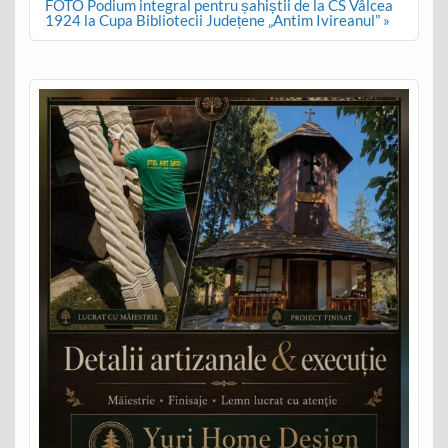
FOTO Podium integral pentru șahiștii de la CS Vâlcea
1924 la Cupa Bibliotecii Județene „Antim Ivireanul” »