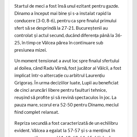
Startul de meci a fost însă unul ezitant pentru gazde.
Dinamo a început mai bine și s-a instalat rapid la
conducere (3-0, 8-6), pentru ca spre finalul primului
sfert să se desprindă la 27-21. Bucureștenii au
controlat și actul secund, ducând diferența până la 36-
25, în timp ce Vâlcea părea în continuare sub
presiunea mizei.
Un moment tensionat a avut loc spre finalul sfertului
al doilea, când Radu Vârnă, fost jucător al Vâlcii, a fost
implicat într-o altercație cu arbitrul Laurențiu
Grigoraș. În urma deciziilor luate, Lupii au beneficiat
de cinci aruncări libere pentru faulturi tehnice,
reușind să profite și să revină spectaculos în joc. La
pauza mare, scorul era 52-50 pentru Dinamo, meciul
fiind complet relansat.
Repriza secundă a fost caracterizată de un echilibru
evident. Vâlcea a egalat la 57-57 și s-a menținut în