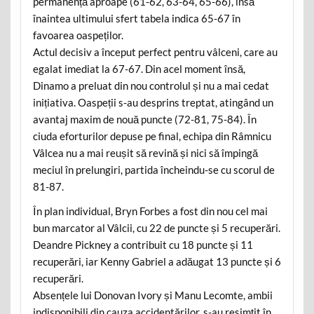
permanență aproape (61-62, 63-64, 65-66), însă
înaintea ultimului sfert tabela indica 65-67 în
favoarea oaspeților.
Actul decisiv a început perfect pentru vâlceni, care au
egalat imediat la 67-67. Din acel moment însă,
Dinamo a preluat din nou controlul și nu a mai cedat
inițiativa. Oaspeții s-au desprins treptat, atingând un
avantaj maxim de nouă puncte (72-81, 75-84). În
ciuda eforturilor depuse pe final, echipa din Râmnicu
Vâlcea nu a mai reușit să revină și nici să împingă
meciul în prelungiri, partida încheindu-se cu scorul de
81-87.
În plan individual, Bryn Forbes a fost din nou cel mai
bun marcator al Vâlcii, cu 22 de puncte și 5 recuperări.
Deandre Pickney a contribuit cu 18 puncte și 11
recuperări, iar Kenny Gabriel a adăugat 13 puncte și 6
recuperări.
Absențele lui Donovan Ivory și Manu Lecomte, ambii
indisponibili din cauza accidentărilor, s-au resimțit în