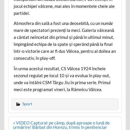
jocul echipei vâlcene, mai ales în momentele cheie ale
partidei.
Atmosfera din sală a fost una deosebită, cu un număr
mare de spectatori prezenți la meci. Galeria vâlceană
a cântat neîncetat din primul și până în ultimul minut,
împingând echipa de la spate și sperând până la final
într-o victorie care ar fi dus Vâlcea, pentru al doilea an
consecutiv, în play-off.
În urma acestui rezultat, CS Vâlcea 1924 încheie
sezonul regulat pe locul 10 și va evolua în play-out,
unde va întâlni CSM Târgu Jiu în prima serie. Primul
meci este programat vineri, la Râmnicu Vâlcea.
Sport
Post
« VIDEO Capturat pe câmp, după aproape o lună de
navigation
urmărire! Bărbat din Horezu, trimis în penitenciar