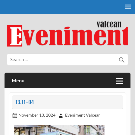
Skip
to
content
Eveniment Valcean
Menu
13.11-04
November 13, 2024
Eveniment Valcean