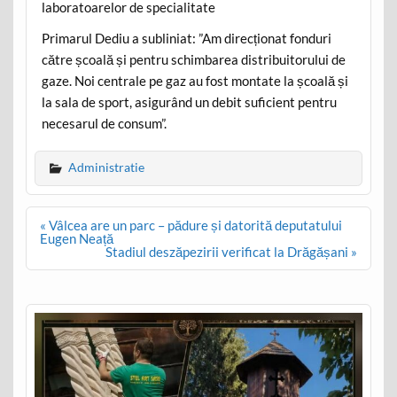
laboratoarelor de specialitate
Primarul Dediu a subliniat: ”Am direcționat fonduri
către școală și pentru schimbarea distribuitorului de
gaze. Noi centrale pe gaz au fost montate la școală și
la sala de sport, asigurând un debit suficient pentru
necesarul de consum”.
Administratie
Post
« Vâlcea are un parc – pădure și datorită deputatului
navigation
Eugen Neață
Stadiul deszăpezirii verificat la Drăgășani »