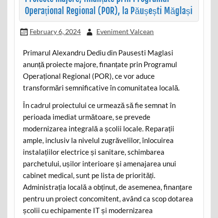
Operațional Regional (POR), la Păușești Măglași
February 6, 2024
Eveniment Valcean
Primarul Alexandru Dediu din Pausesti Maglasi
anunță proiecte majore, finanțate prin Programul
Operațional Regional (POR), ce vor aduce
transformări semnificative în comunitatea locală.
În cadrul proiectului ce urmează să fie semnat în
perioada imediat următoare, se prevede
modernizarea integrală a școlii locale. Reparații
ample, inclusiv la nivelul zugrăvelilor, înlocuirea
instalațiilor electrice și sanitare, schimbarea
parchetului, ușilor interioare și amenajarea unui
cabinet medical, sunt pe lista de priorități.
Administrația locală a obținut, de asemenea, finanțare
pentru un proiect concomitent, având ca scop dotarea
școlii cu echipamente IT și modernizarea