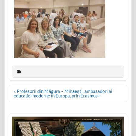
Post
« Profesorii din Măgura – Mihăești, ambasadori ai
navigation
educației moderne în Europa, prin Erasmus+