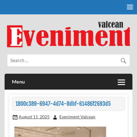
Skip
to
content
Eveniment Valcean
Menu
1800c389-6947-4d74-8dbf-61486f2693d5
August 11, 2025
Eveniment Valcean