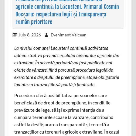
agricole continuă la Lăcusteni. Primarul Cosmin
Bocșaru: respectarea legii și transparența
rămân prioritare
July 8, 2026
Eveniment Valcean
La nivelul comunei Lăcusteni continuă activitatea
administrativă privind circulația terenurilor agricole din
extravilan. În această perioadă au fost publicate noi
oferte de vânzare, fiind parcursă procedura legală de
exercitare a dreptului de preempțiune, etapă obligatorie
înainte ca tranzacțiile să poată fi finalizate.
Procedura oferă posibilitatea persoanelor care
beneficiază de drept de preempțiune, în condițiile
prevăzute de lege, să își exprime intenția de a
cumpăra terenurile scoase la vânzare, contribuind
astfel la desfășurarea transparentă și corectă a
tranzacțiilor cu terenuri agricole extravilane. În cazul