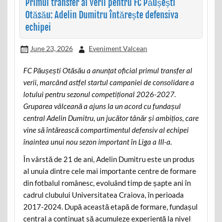
Primul transfer al verii pentru FC Păușești
Otăsău: Adelin Dumitru întărește defensiva
echipei
June 23, 2026
Eveniment Valcean
FC Păușești Otăsău a anunțat oficial primul transfer al
verii, marcând astfel startul campaniei de consolidare a
lotului pentru sezonul competițional 2026-2027.
Gruparea vâlceană a ajuns la un acord cu fundașul
central Adelin Dumitru, un jucător tânăr și ambițios, care
vine să întărească compartimentul defensiv al echipei
înaintea unui nou sezon important în Liga a III-a.
În vârstă de 21 de ani, Adelin Dumitru este un produs
al unuia dintre cele mai importante centre de formare
din fotbalul românesc, evoluând timp de șapte ani în
cadrul clubului Universitatea Craiova, în perioada
2017-2024. După această etapă de formare, fundașul
central a continuat să acumuleze experiență la nivel