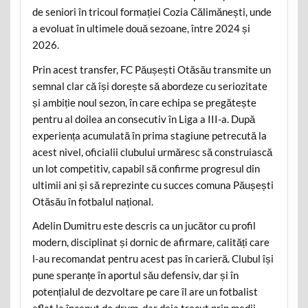
de seniori în tricoul formației Cozia Călimănești, unde
a evoluat în ultimele două sezoane, între 2024 și
2026.
Prin acest transfer, FC Păușești Otăsău transmite un
semnal clar că își dorește să abordeze cu seriozitate
și ambiție noul sezon, în care echipa se pregătește
pentru al doilea an consecutiv în Liga a III-a. După
experiența acumulată în prima stagiune petrecută la
acest nivel, oficialii clubului urmăresc să construiască
un lot competitiv, capabil să confirme progresul din
ultimii ani și să reprezinte cu succes comuna Păușești
Otăsău în fotbalul național.
Adelin Dumitru este descris ca un jucător cu profil
modern, disciplinat și dornic de afirmare, calități care
l-au recomandat pentru acest pas în carieră. Clubul își
pune speranțe în aportul său defensiv, dar și în
potențialul de dezvoltare pe care îl are un fotbalist
aflat la început de drum, dar deja trecut prin medii