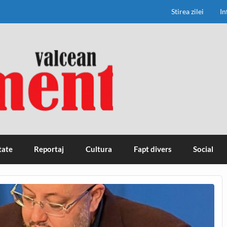
Stirea zilei
In
tate
Reportaj
Cultura
Fapt divers
Social