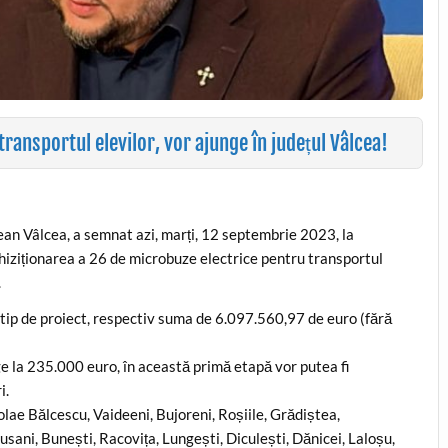
ransportul elevilor, vor ajunge în județul Vâlcea!
ean Vâlcea, a semnat azi, marți, 12 septembrie 2023, la
hiziționarea a 26 de microbuze electrice pentru transportul
.
tip de proiect, respectiv suma de 6.097.560,97 de euro (fără
e la 235.000 euro, în această primă etapă vor putea fi
i.
colae Bălcescu, Vaideeni, Bujoreni, Roșiile, Grădiștea,
sani, Bunești, Racovița, Lungești, Diculești, Dănicei, Laloșu,