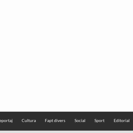
eportaj
Cultura
Fapt divers
Social
Sport
Editorial