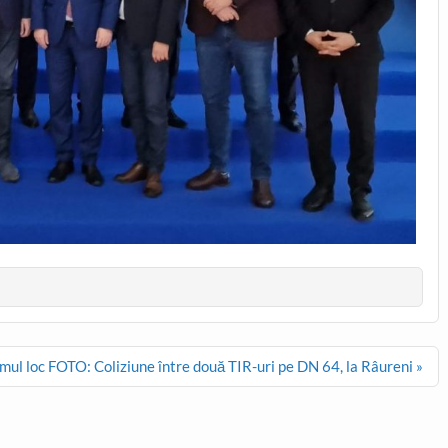
imul loc
FOTO: Coliziune între două TIR-uri pe DN 64, la Râureni »