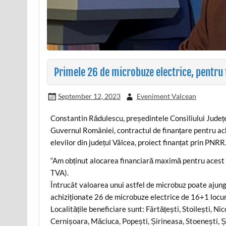
Primele 26 de microbuze electrice, pentru t
September 12, 2023
Eveniment Valcean
Constantin Rădulescu, președintele Consiliului Județ
Guvernul României, contractul de finanțare pentru ac
elevilor din județul Vâlcea, proiect finanțat prin PNRR
“Am obținut alocarea financiară maximă pentru acest 
TVA).
Întrucât valoarea unui astfel de microbuz poate ajung
achiziționate 26 de microbuze electrice de 16+1 locur
Localitățile beneficiare sunt: Fârtățești, Stoilești, Ni
Cernișoara, Măciuca, Popești, Șirineasa, Stoenești, Șu