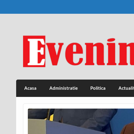
Skip
to
content
Eveniment Valcean
Acasa
Administratie
Politica
Actuali