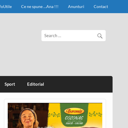
foUtile
Ce ne spune …Ana !!!
Anunturi
Contact
Sport
Editorial