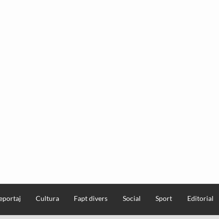
eportaj
Cultura
Fapt divers
Social
Sport
Editorial