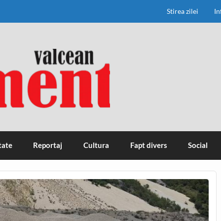
Stirea zilei
In
tate
Reportaj
Cultura
Fapt divers
Social