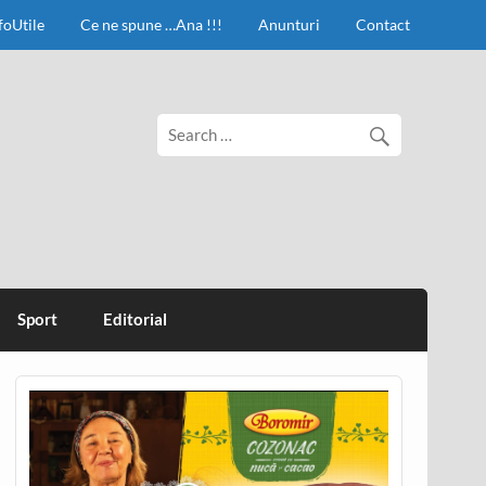
foUtile
Ce ne spune …Ana !!!
Anunturi
Contact
Sport
Editorial