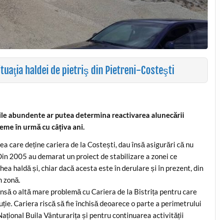
uaţia haldei de pietriş din Pietreni-Costeşti
țiile abundente ar putea determina reactivarea alunecării
eme în urmă cu câțiva ani.
a care deține cariera de la Costești, dau însă asigurări că nu
 Din 2005 au demarat un proiect de stabilizare a zonei ce
a haldă și, chiar dacă acesta este în derulare și în prezent, din
n zonă.
însă o altă mare problemă cu Cariera de la Bistrița pentru care
ție. Cariera riscă să fie închisă deoarece o parte a perimetrului
ațional Buila Vânturarița și pentru continuarea activității