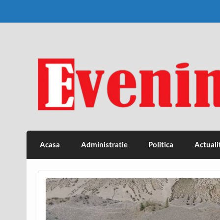
Skip
to
content
Eveniment Valcean
Acasa
Administratie
Politica
Actuali