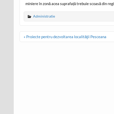
miniere în zonă acea suprafață trebuie scoasă din reg
Administratie
Post
« Proiecte pentru dezvoltarea localităţii Pesceana
navigation