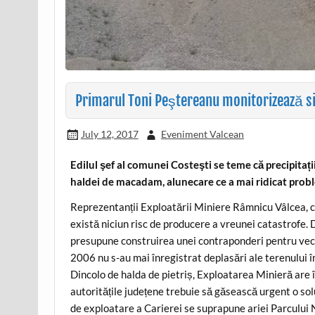
Primarul Toni Peştereanu monitorizează sit
July 12, 2017
Eveniment Valcean
Edilul şef al comunei Costeşti se teme că precipita
haldei de macadam, alunecare ce a mai ridicat probl
Reprezentanții Exploatării Miniere Râmnicu Vâlcea, ce
există niciun risc de producere a vreunei catastrofe.
presupune construirea unei contraponderi pentru veche
2006 nu s-au mai înregistrat deplasări ale terenului î
Dincolo de halda de pietriș, Exploatarea Minieră are 
autoritățile județene trebuie să găsească urgent o solu
de exploatare a Carierei se suprapune ariei Parcului N