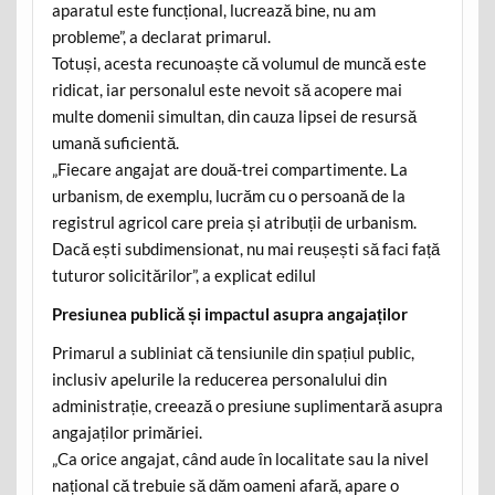
aparatul este funcțional, lucrează bine, nu am
probleme”, a declarat primarul.
Totuși, acesta recunoaște că volumul de muncă este
ridicat, iar personalul este nevoit să acopere mai
multe domenii simultan, din cauza lipsei de resursă
umană suficientă.
„Fiecare angajat are două-trei compartimente. La
urbanism, de exemplu, lucrăm cu o persoană de la
registrul agricol care preia și atribuții de urbanism.
Dacă ești subdimensionat, nu mai reușești să faci față
tuturor solicitărilor”, a explicat edilul
Presiunea publică și impactul asupra angajaților
Primarul a subliniat că tensiunile din spațiul public,
inclusiv apelurile la reducerea personalului din
administrație, creează o presiune suplimentară asupra
angajaților primăriei.
„Ca orice angajat, când aude în localitate sau la nivel
național că trebuie să dăm oameni afară, apare o