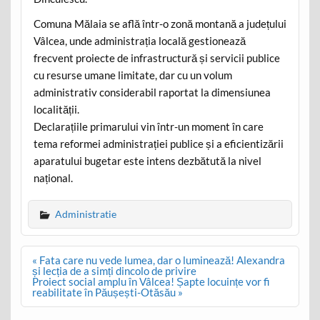
Comuna Mălaia se află într-o zonă montană a județului
Vâlcea, unde administrația locală gestionează
frecvent proiecte de infrastructură și servicii publice
cu resurse umane limitate, dar cu un volum
administrativ considerabil raportat la dimensiunea
localității.
Declarațiile primarului vin într-un moment în care
tema reformei administrației publice și a eficientizării
aparatului bugetar este intens dezbătută la nivel
național.
Administratie
Post
« Fata care nu vede lumea, dar o luminează! Alexandra
navigation
și lecția de a simți dincolo de privire
Proiect social amplu în Vâlcea! Șapte locuințe vor fi
reabilitate în Păușești-Otăsău »