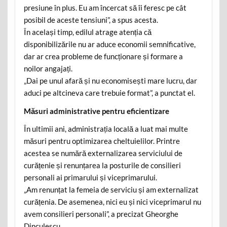
presiune în plus. Eu am încercat să îi feresc pe cât
posibil de aceste tensiuni”, a spus acesta.
În același timp, edilul atrage atenția că
disponibilizările nu ar aduce economii semnificative,
dar ar crea probleme de funcționare și formare a
noilor angajați.
„Dai pe unul afară și nu economisești mare lucru, dar
aduci pe altcineva care trebuie format”, a punctat el.
Măsuri administrative pentru eficientizare
În ultimii ani, administrația locală a luat mai multe
măsuri pentru optimizarea cheltuielilor. Printre
acestea se numără externalizarea serviciului de
curățenie și renunțarea la posturile de consilieri
personali ai primarului și viceprimarului.
„Am renunțat la femeia de serviciu și am externalizat
curățenia. De asemenea, nici eu și nici viceprimarul nu
avem consilieri personali”, a precizat Gheorghe
Dinculescu.