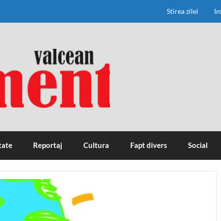
Stirea zilei
In
tate
Reportaj
Cultura
Fapt divers
Social