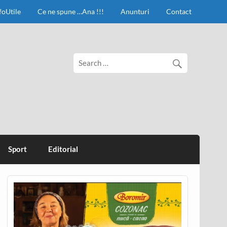
foUtile
Ce ne spune …Ana !!!
Anunturi
Contact
Sport
Editorial