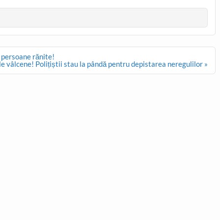
 persoane rănite!
e vâlcene! Polițiștii stau la pândă pentru depistarea neregulilor »