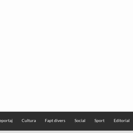
eportaj
Cultura
Fapt divers
Social
Sport
Editorial