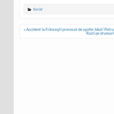
Social
Post
« Accident la Frânceşti provocat de uşofer băut! Patru
navigation
Razii pe drumuril