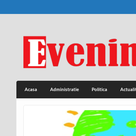
Skip
to
content
Eveniment Valcean
Acasa
Administratie
Politica
Actuali