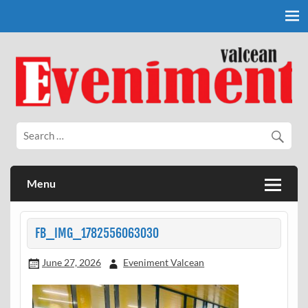
Skip
to
content
Eveniment Valcean
Menu
FB_IMG_1782556063030
June 27, 2026
Eveniment Valcean