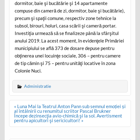
dormitor, baie şi bucătărie şi 14 apartamente
compuse din cameră de zi, dormitor, baie şi bucătărie),
precum şi spaţii comune, respectiv zone tehnice la
subsol, birouri, holuri, casa scării şi cameră portar.
Investiţia urmează să se finalizeze până la sfârşitul
anului 2019. La acest moment, în evidenţele Primăriei
municipiului se află 373 de dosare depuse pentru
obţinerea unei locuinţe sociale, 306 – pentru camere
de tip cămin şi 75 – pentru unităţi locative în zona
Colonie Nuci.
Administratie
Post
« Luna Mai la Teatrul Anton Pann sub semnul emoției și
navigation
al întâlnirii cu renumitul scriitor Pascal Brukner
Începe dezinsecţia avio-chimică şi la sol. Avertisment
pentru apicultori şi sericicultori! »