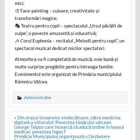
mici;
🎨 Face-painting – culoare, creativitate și
transformări magice;
🎭 Teatru pentru copii – spectacolul „Ursul păcălit de
vulpe”, o poveste amuzantă și educativă;
🎶 Corul Euphonia – recitalul „Melodii pentru copii”, un
spectacol muzical dedicat micilor spectatori.
Atmosfera va fi completată de muzică, voie bună și
multe surprize pregătite pentru întreaga familie.
Evenimentul este organizat de Primăria municipiului
Râmnicu Vâlcea.
Administratie
Post
« Din orașul izvoarelor vindecătoare, către medicina
navigation
digitală a viitorului! Povestea tânărului vâlcean
George Talpoș care încearcă să aducă ordine în haosul
medical: povestea IngesT
Primăria Municipiului organizează o Dezbatere