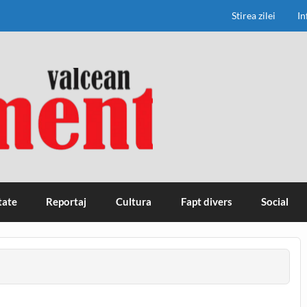
Stirea zilei
In
tate
Reportaj
Cultura
Fapt divers
Social