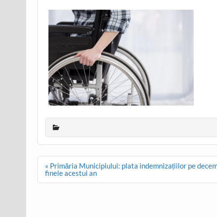
Post
« Primăria Municipiului: plata indemnizațiilor pe decem
navigation
finele acestui an