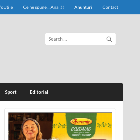
foUtile
Ce ne spune …Ana !!!
Anunturi
Contact
Sport
Editorial