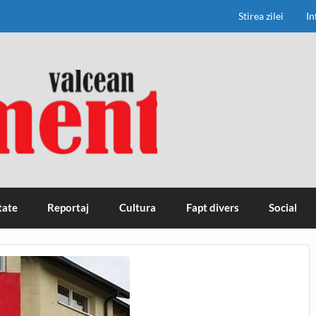
Stirea zilei
In
tate
Reportaj
Cultura
Fapt divers
Social