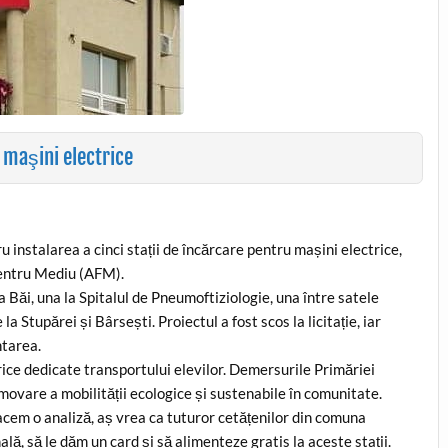
 maşini electrice
instalarea a cinci stații de încărcare pentru mașini electrice,
pentru Mediu (AFM).
a Băi, una la Spitalul de Pneumoftiziologie, una între satele
a Stupărei și Bârsești. Proiectul a fost scos la licitație, iar
ntarea.
ice dedicate transportului elevilor. Demersurile Primăriei
movare a mobilității ecologice și sustenabile în comunitate.
acem o analiză, aș vrea ca tuturor cetățenilor din comuna
ă, să le dăm un card și să alimenteze gratis la aceste stații.