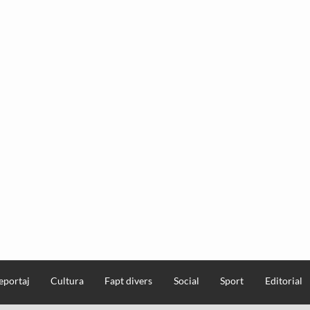
eportaj
Cultura
Fapt divers
Social
Sport
Editorial