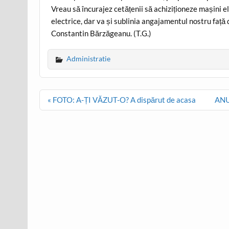
Vreau să încurajez cetățenii să achiziționeze mașini el
electrice, dar va și sublinia angajamentul nostru faț
Constantin Bărzăgeanu. (T.G.)
Administratie
Post
« FOTO: A-ȚI VĂZUT-O? A dispărut de acasa
ANUN
navigation