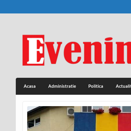
Skip
to
content
Eveniment Valcean
Acasa
Administratie
Politica
Actuali