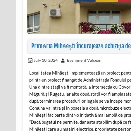
Primăria Mihăeşti încurajează achiziţia de
July 10, 2024
Eveniment Valcean
Localitatea Mihăești implementează un proiect pentru 
printr-un proiect finanţat de Administrația Fondului 
Una dintre stații va fi montată la intersecția cu Govor
Măgură și Rugetu, iar alte două stații vor fi amplasate l
după terminarea procedurilor legale se va începe mo
Comuna va intra şi în posesia a două microbuze electr
Mihăești fac parte dintr-o inițiativă mai amplă de pro
”Dacă bugetul ne permite, dar asta stabilim după ce f
Mihăești care au mașini electrice, proprietate personal