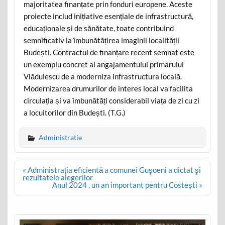
majoritatea finanțate prin fonduri europene. Aceste
proiecte includ inițiative esențiale de infrastructură,
educaționale și de sănătate, toate contribuind
semnificativ la îmbunătățirea imaginii localității
Budești. Contractul de finanțare recent semnat este
un exemplu concret al angajamentului primarului
Vlădulescu de a moderniza infrastructura locală.
Modernizarea drumurilor de interes local va facilita
circulația și va îmbunătăți considerabil viața de zi cu zi
a locuitorilor din Budești. (T.G.)
Administratie
Post
« Administraţia eficientă a comunei Guşoeni a dictat şi
navigation
rezultatele alegerilor
Anul 2024 , un an important pentru Costești »