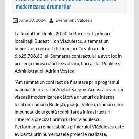
modernizarea drumurilor
June 30, 2024
Eveniment Valcean
La finalul lunii iunie, 2024, la București, primarul
localității Budești, Ion Vlădulescu, a semnat un
important contract de finanțare în valoare de
6.625.708,63 lei. Semnarea contractului a avut loc în
prezența ministrului Dezvoltării, Lucrărilor Publice și
Administrației, Adrian Veștea.
“Am semnat un contract de finanțare prin programul
național de investiții Anghel Saligny. Această investiție
vizează modernizarea câtorva drumuri de interes
local din comuna Budești, județul Vâlcea, drumuri care
impuneau de urgență reabilitarea infrastructurii
rutiere”, a precizat primarul Ion Vlădulescu.
Performanța remarcabilă a primarului Vlădulescu este
evidentă prin numeroasele proiecte realizate,