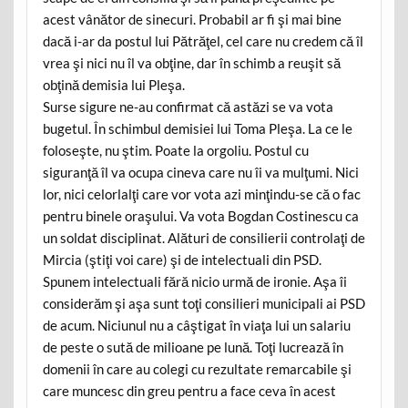
acest vânător de sinecuri. Probabil ar fi şi mai bine
dacă i-ar da postul lui Pătrăţel, cel care nu credem că îl
vrea şi nici nu îl va obţine, dar în schimb a reuşit să
obţină demisia lui Pleşa.
Surse sigure ne-au confirmat că astăzi se va vota
bugetul. În schimbul demisiei lui Toma Pleşa. La ce le
foloseşte, nu ştim. Poate la orgoliu. Postul cu
siguranţă îl va ocupa cineva care nu îi va mulţumi. Nici
lor, nici celorlalţi care vor vota azi minţindu-se că o fac
pentru binele oraşului. Va vota Bogdan Costinescu ca
un soldat disciplinat. Alături de consilierii controlaţi de
Mircia (ştiţi voi care) şi de intelectuali din PSD.
Spunem intelectuali fără nicio urmă de ironie. Aşa îi
considerăm şi aşa sunt toţi consilieri municipali ai PSD
de acum. Niciunul nu a câştigat în viaţa lui un salariu
de peste o sută de milioane pe lună. Toţi lucrează în
domenii în care au colegi cu rezultate remarcabile şi
care muncesc din greu pentru a face ceva în acest