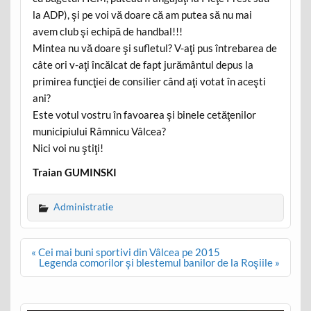
la ADP), şi pe voi vă doare că am putea să nu mai
avem club şi echipă de handbal!!!
Mintea nu vă doare şi sufletul? V-aţi pus întrebarea de
câte ori v-aţi încălcat de fapt jurământul depus la
primirea funcţiei de consilier când aţi votat în aceşti
ani?
Este votul vostru în favoarea şi binele cetăţenilor
municipiului Râmnicu Vâlcea?
Nici voi nu ştiţi!
Traian GUMINSKI
Administratie
Post
« Cei mai buni sportivi din Vâlcea pe 2015
navigation
Legenda comorilor şi blestemul banilor de la Roşiile »