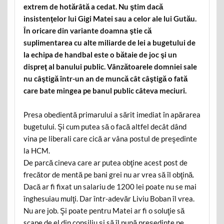
extrem de hotărâtă a cedat. Nu ştim dacă
insistenţelor lui Gigi Matei sau a celor ale lui Gutău.
În oricare din variante doamna ştie că
suplimentarea cu alte miliarde de lei a bugetului de
la echipa de handbal este o bătaie de joc şi un
dispreţ al banului public. Vânzătoarele domniei sale
nu câştigă într-un an de muncă cât câştigă o fată
care bate mingea pe banul public câteva meciuri.
Presa obedientă primarului a sărit imediat în apărarea
bugetului. Şi cum putea să o facă altfel decât dând
vina pe liberali care cică ar vâna postul de preşedinte
la HCM.
De parcă cineva care ar putea obţine acest post de
frecător de mentă pe bani grei nu ar vrea să îl obţină.
Dacă ar fi fixat un salariu de 1200 lei poate nu se mai
înghesuiau mulţi. Dar într-adevăr Liviu Boban îl vrea.
Nu are job. Şi poate pentru Matei ar fi o soluţie să
scape de el din consiliu şi să îl pună preşedinte pe