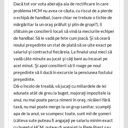
Dacă tot vor vota aberaţia aia de rectificare în care
problema HCM nu avea ce căuta, cu riscul de a pierde
o echipă de handbal, (oare chiar ne trebuie o tichie de
mărgăritar la un oraş prăfuit şi plin de gropi?), îi
sfătuim pe consilierii locali să vină la meciurile echipei
de handbal. Să le vadă pe fete cum joacă. Şi să ceară
noului preşedinte un stat de plată să se uite exact pe
salariul şi contractul fiecăreia. La finalul unui meci să
vadă câte minute au jucat şi câţi bani au încasat pe
acel minut. Şi apoi consilierii să îl roage pe noul
preşedinte să îi ducă în excursie la pensiunea fostului
preşedinte.
Dă-o încolo de treabă, vă jucaţi cu miliardele de lei
adunate atât de greu la buget, majoraţi impozitele la
anul, nu mai poate parca nimeni în oraş, nicăieri fără
taxă, nu mai poate merge la un grup sanitar, scumpiţi
apa de la anul, se scumpesc toate, sunt mii de şomeri
(câteva sute puteau fi angajaţi pe salariu minim exact
cu bugetul HCM, puteau fi angajaţi la Pieţe Prest sau