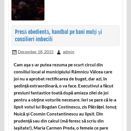
Presă obedientă, handbal pe bani mulţi şi
consilieri imbecili
December 18, 2015
admin
Cam aşa s-ar putea rezuma pe scurt circul din
consiliul local al municipiului Râmnicu Vâlcea care
joi nu a aprobat rectificarea de buget, dar azi, în
şedinţă extraordinară, o va face. Executivul a făcut
presiuni fantastice toată după amiaza zilei de joi
pentru a obţine voturile necesare. Ieri se pare că le-a
lipsit votul lui Bogdan Costinescu, zis Pătrăţel. Ionuţ
Nuică şi Cosmin Constantinescu au lipsit. Din
prudenţă sau din calcul (mă feresc să scriu din
laşitate!), Maria Carmen Preda, o femeie ce pare