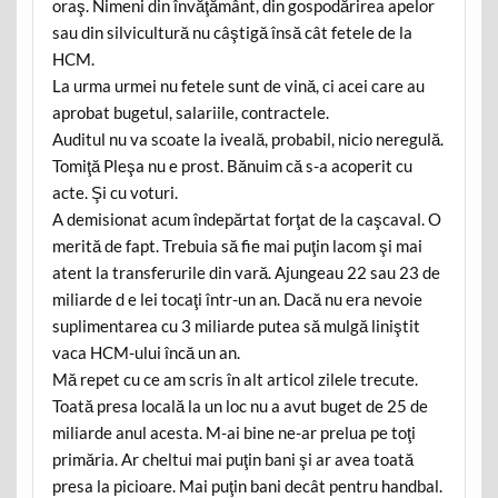
oraş. Nimeni din învăţământ, din gospodărirea apelor
sau din silvicultură nu câştigă însă cât fetele de la
HCM.
La urma urmei nu fetele sunt de vină, ci acei care au
aprobat bugetul, salariile, contractele.
Auditul nu va scoate la iveală, probabil, nicio neregulă.
Tomiţă Pleşa nu e prost. Bănuim că s-a acoperit cu
acte. Şi cu voturi.
A demisionat acum îndepărtat forţat de la caşcaval. O
merită de fapt. Trebuia să fie mai puţin lacom şi mai
atent la transferurile din vară. Ajungeau 22 sau 23 de
miliarde d e lei tocaţi într-un an. Dacă nu era nevoie
suplimentarea cu 3 miliarde putea să mulgă liniştit
vaca HCM-ului încă un an.
Mă repet cu ce am scris în alt articol zilele trecute.
Toată presa locală la un loc nu a avut buget de 25 de
miliarde anul acesta. M-ai bine ne-ar prelua pe toţi
primăria. Ar cheltui mai puţin bani şi ar avea toată
presa la picioare. Mai puţin bani decât pentru handbal.