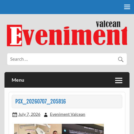
Skip
to
content
Eveniment Valcean
Menu
PSX_20260707_205816
July 7, 2026
Eveniment Valcean