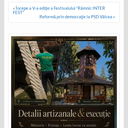
Post
« Începe a V-a ediţie a Festivalului “Râmnic INTER
navigation
FEST”
Reformă prin democraţie la PSD Vâlcea »