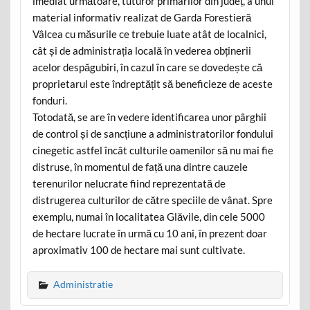
imediat următoare, tuturor primarilor din județ, a unui
material informativ realizat de Garda Forestieră
Vâlcea cu măsurile ce trebuie luate atât de localnici,
cât și de administrația locală în vederea obținerii
acelor despăgubiri, în cazul în care se dovedește că
proprietarul este îndreptățit să beneficieze de aceste
fonduri.
Totodată, se are în vedere identificarea unor pârghii
de control și de sancțiune a administratorilor fondului
cinegetic astfel încât culturile oamenilor să nu mai fie
distruse, în momentul de față una dintre cauzele
terenurilor nelucrate fiind reprezentată de
distrugerea culturilor de către speciile de vânat. Spre
exemplu, numai în localitatea Glăvile, din cele 5000
de hectare lucrate în urmă cu 10 ani, în prezent doar
aproximativ 100 de hectare mai sunt cultivate.
Administratie