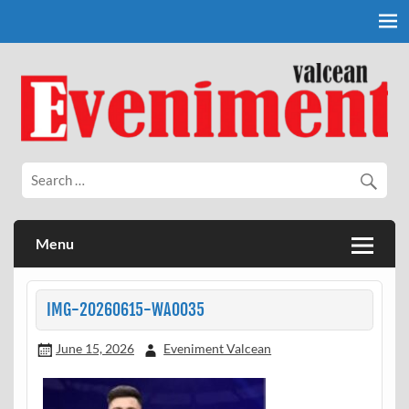
Skip
to
content
Eveniment Valcean
Menu
IMG-20260615-WA0035
June 15, 2026
Eveniment Valcean