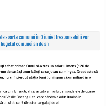
e soarta comunei în 9 iunie! Iresponsabilii vor
l bugetul comunei an de an
ruți a fost primar. Omul și-a tras un salariu imens (120 de
firme de casă și unor băieți ce se jucau cu mingea. Drept este că
, nu ar fi pierdut atâția bani ( unii spun că un miliard în o
ri cu Emi Birăruți, al cărui tată a măsluit și sondajele de opinie
torul Vasile Boeangiu cel care cândva a adus lumină în
ruți și de cei 9 directori angajați de el.