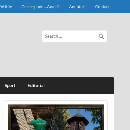
foUtile
Ce ne spune …Ana !!!
Anunturi
Contact
Sport
Editorial