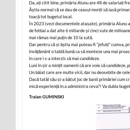
Da, ați citit bine, primăria Alunu are 48 de salariați fr
Ăștia normal că se dau de ceasul morții să iasă primar 
toacă tot bugetul local.
În 2023 (vezi documentele atașate), primăria Alunu a a
de fotbal a dat alte 6 miliarde și cinci sute de milioan
mai rămas mai puțin de 10 la sută.
Dar pentru că și ăștia mai puteau fi “jefuiți” cumva, pr
învățământ o tablă bună ca să monteze una mai proastă 
în care i s-a interzis să mai candideze.
Luni în șir a mințit oamenii că are voie să candideze,
Un băiat care are multe vicii, dar nu deosebite de cele
Dacă tatăl său și-a bătut joc de banii primăriei cum c
mică experiență în a administra ceva?! Va dubla buge
Traian GUMINSKI