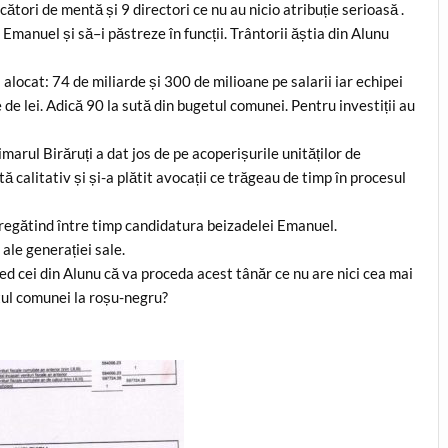
ecători de mentă și 9 directori ce nu au nicio atribuție serioasă .
Emanuel și să–i păstreze în funcții. Trântorii ăștia din Alunu
locat: 74 de miliarde și 300 de milioane pe salarii iar echipei
e de lei. Adică 90 la sută din bugetul comunei. Pentru investiții au
imarul Birăruți a dat jos de pe acoperișurile unităților de
calitativ și și-a plătit avocații ce trăgeau de timp în procesul
 pregătind între timp candidatura beizadelei Emanuel.
 ale generației sale.
red cei din Alunu că va proceda acest tânăr ce nu are nici cea mai
tul comunei la roșu-negru?