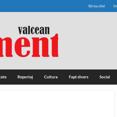
Stirea zilei
In
tate
Reportaj
Cultura
Fapt divers
Social