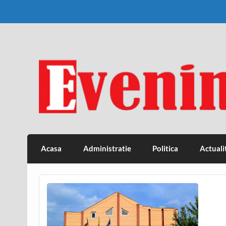
Skip
to
content
Eveniment Valcean
Acasa
Administratie
Politica
Actuali