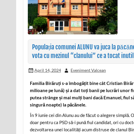
Populația comunei ALUNU va juca la păcănel
vota cu mezinul “clanului” ce a tocat inuti
April 14, 2024
Eveniment Valcean
Familia Birăruți s-a îmbogățit bine cât Cristian Biră
milioane pe lună) și a dat toți banii pe lucrări unor 
putea strânge și mai mulți bani dacă Emanuel, fiul său
singură noapte) la păcănele.
În 9 iunie cei din Alunu au de făcut o alegere simplă. O
doar pentru ca PSD să-i pună fiul candidat, ori cu doc
dezvoltarea unei localități acum distruse de clanul Biră