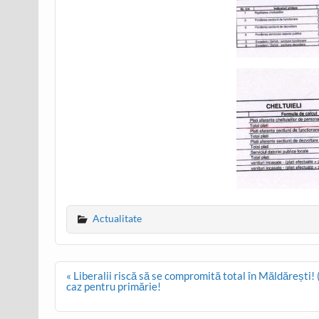
Actualitate
Post
« Liberalii riscă să se compromită total în Măldărești! 
navigation
caz pentru primărie!