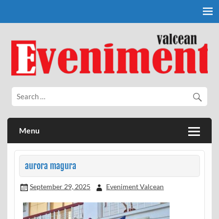
Skip
to
content
Eveniment Valcean
Menu
aurora magura
September 29, 2025
Eveniment Valcean