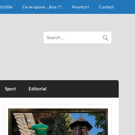
foUtile
Ce ne spune …Ana !!!
Anunturi
Contact
Sport
Editorial