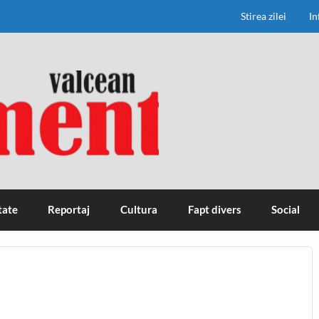
Stirea zilei
In
tate
Reportaj
Cultura
Fapt divers
Social