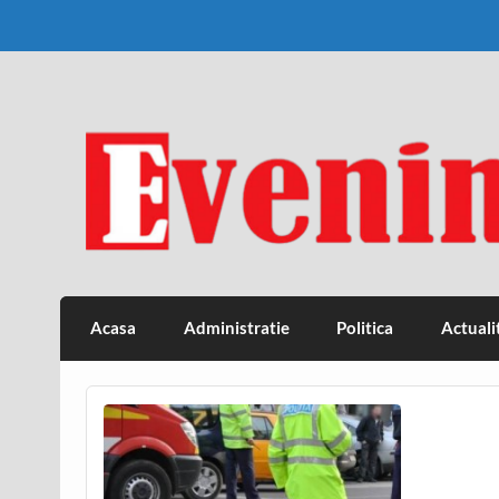
Skip
to
content
Eveniment Valcean
Acasa
Administratie
Politica
Actuali