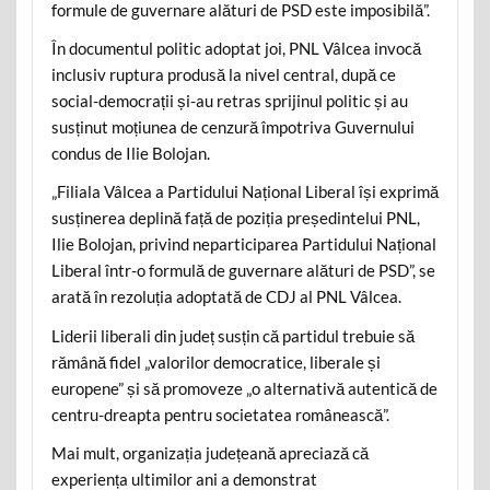
formule de guvernare alături de PSD este imposibilă”.
În documentul politic adoptat joi, PNL Vâlcea invocă
inclusiv ruptura produsă la nivel central, după ce
social-democrații și-au retras sprijinul politic și au
susținut moțiunea de cenzură împotriva Guvernului
condus de Ilie Bolojan.
„Filiala Vâlcea a Partidului Național Liberal își exprimă
susținerea deplină față de poziția președintelui PNL,
Ilie Bolojan, privind neparticiparea Partidului Național
Liberal într-o formulă de guvernare alături de PSD”, se
arată în rezoluția adoptată de CDJ al PNL Vâlcea.
Liderii liberali din județ susțin că partidul trebuie să
rămână fidel „valorilor democratice, liberale și
europene” și să promoveze „o alternativă autentică de
centru-dreapta pentru societatea românească”.
Mai mult, organizația județeană apreciază că
experiența ultimilor ani a demonstrat