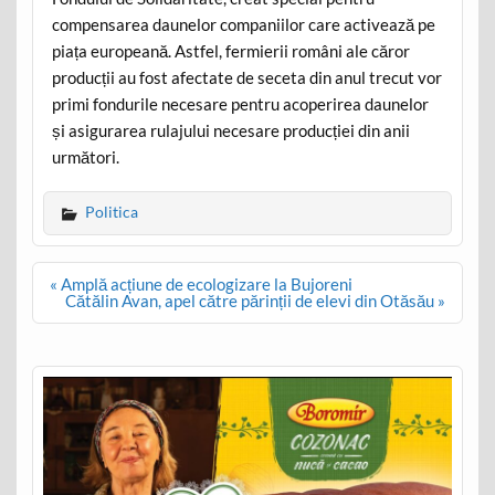
compensarea daunelor companiilor care activează pe
piața europeană. Astfel, fermierii români ale căror
producții au fost afectate de seceta din anul trecut vor
primi fondurile necesare pentru acoperirea daunelor
și asigurarea rulajului necesare producției din anii
următori.
Politica
Post
« Amplă acțiune de ecologizare la Bujoreni
navigation
Cătălin Avan, apel către părinții de elevi din Otăsău »