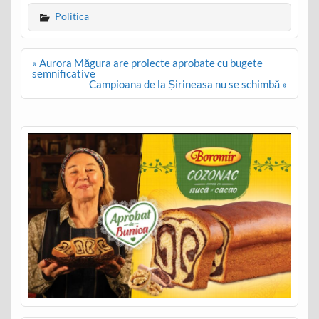
Politica
Post
« Aurora Măgura are proiecte aprobate cu bugete
navigation
semnificative
Campioana de la Șirineasa nu se schimbă »